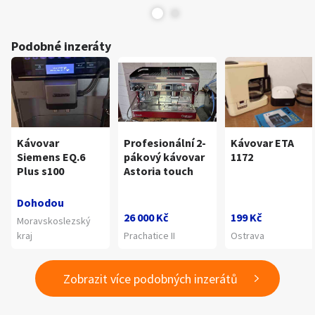
Podobné inzeráty
Kávovar
Profesionální 2-
Kávovar ETA
Siemens EQ.6
pákový kávovar
1172
Plus s100
Astoria touch
Dohodou
26 000 Kč
199 Kč
Moravskoslezský
kraj
Prachatice II
Ostrava
Zobrazit více podobných inzerátů