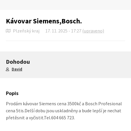
Kávovar Siemens,Bosch.
Plzeňský kraj
17. 11. 2025 - 17:27
(upraveno)
Dohodou
David
Popis
Prodám kávovar Siemens cena 3500kč a Bosch Profesional
cena 5tis.Delší dobu jsou uskladněny a bude lepší je nechat
přetěsnit a vyčistit.Tel.604 665 723.