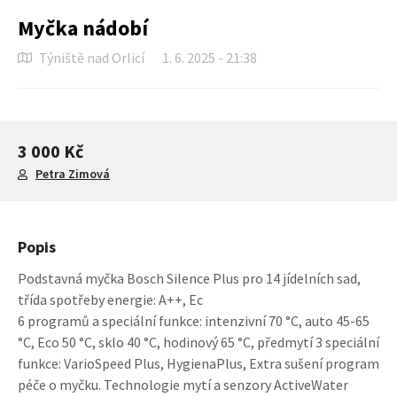
Myčka nádobí
Týniště nad Orlicí
1. 6. 2025 - 21:38
3 000 Kč
Petra Zimová
Popis
Podstavná myčka Bosch Silence Plus pro 14 jídelních sad,
třída spotřeby energie: A++, Ec
6 programů a speciální funkce: intenzivní 70 °C, auto 45-65
°C, Eco 50 °C, sklo 40 °C, hodinový 65 °C, předmytí 3 speciální
funkce: VarioSpeed Plus, HygienaPlus, Extra sušení program
péče o myčku. Technologie mytí a senzory ActiveWater