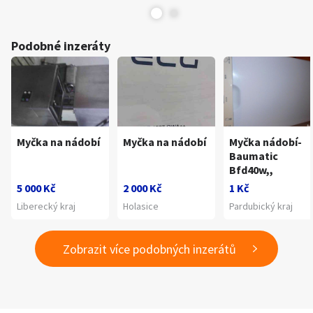
Podobné inzeráty
Myčka na nádobí
Myčka na nádobí
Myčka nádobí-
Baumatic
Bfd40w,,
5 000 Kč
2 000 Kč
1 Kč
Liberecký kraj
Holasice
Pardubický kraj
Zobrazit více podobných inzerátů