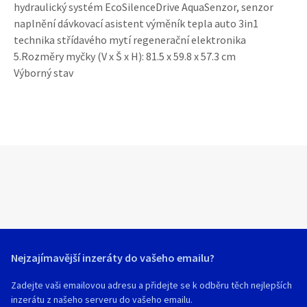
hydraulický systém EcoSilenceDrive AquaSenzor, senzor
naplnění dávkovací asistent výměník tepla auto 3in1
technika střídavého mytí regenerační elektronika
5.Rozměry myčky (V x Š x H): 81.5 x 59.8 x 57.3 cm
Výborný stav
Nejzajímavější inzeráty do vašeho emailu?
Zadejte vaši emailovou adresu a přidejte se k odběru těch nejlepších
inzerátu z našeho serveru do vašeho emailu.