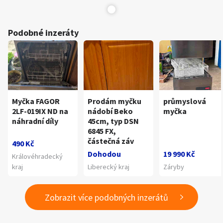
Podobné inzeráty
Myčka FAGOR
Prodám myčku
průmyslová
2LF-019IX ND na
nádobí Beko
myčka
náhradní díly
45cm, typ DSN
6845 FX,
částečná záv
490 Kč
Dohodou
19 990 Kč
Královéhradecký
kraj
Liberecký kraj
Záryby
Zobrazit více podobných inzerátů