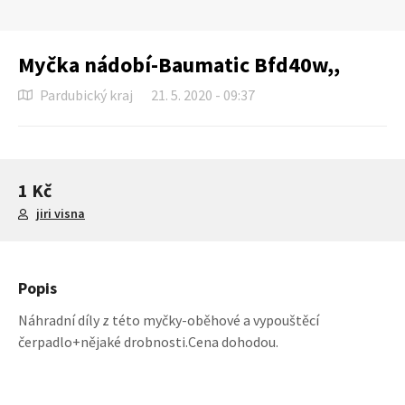
Myčka nádobí-Baumatic Bfd40w,,
Pardubický kraj
21. 5. 2020 - 09:37
1 Kč
jiri visna
Popis
Náhradní díly z této myčky-oběhové a vypouštěcí
čerpadlo+nějaké drobnosti.Cena dohodou.