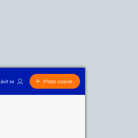
a
Zvířata
0
/
2000
Nahlásit
0
/
1000
lásit se
Přidat inzerát
obby
Sběratelství
ní
Ostatní