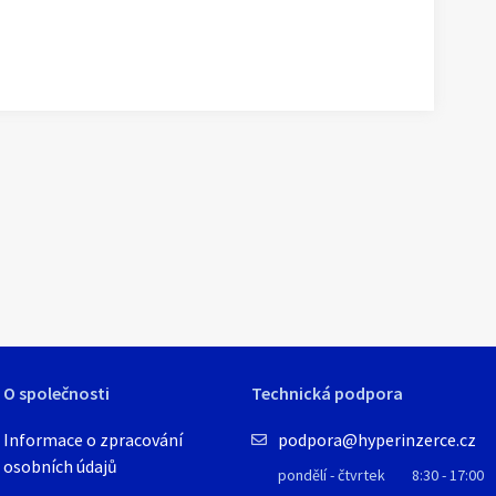
O společnosti
Technická podpora
Informace o zpracování
podpora@hyperinzerce.cz
osobních údajů
pondělí - čtvrtek
8:30 - 17:00