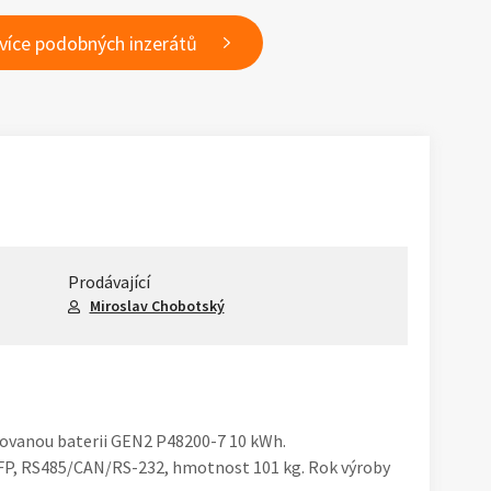
 více podobných inzerátů
Prodávající
Miroslav Chobotský
ovanou baterii GEN2 P48200-7 10 kWh.
FP, RS485/CAN/RS-232, hmotnost 101 kg. Rok výroby
1
/
2