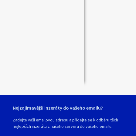
Nejzajímavější inzeráty do vašeho emailu?
Zadejte vaši emailovou adresu a přidejte se k odběru těch
nejlepších inzerátu z našeho serveru do vašeho emailu.