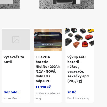
Vysavač Eta
LiFePO4
Výkup AKU
Kutil
baterie
baterií -
Nielftor 200Ah
nářadí,
/12V - NOVÁ,
vysavače,
doklad s
sekačky apd.
odp.DPH
(20,-/kg)
11 290 Kč
Dohodou
20 Kč
Královéhradecký
Nové Město
kraj
Pardubický kraj