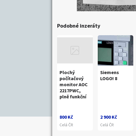
Podobné inzeráty
Plochý
Siemens
počítačový
LOGO! 8
monitor AOC
2217PWC,
plně funkční
800 Kč
2 900 Kč
Celá ČR
Celá ČR