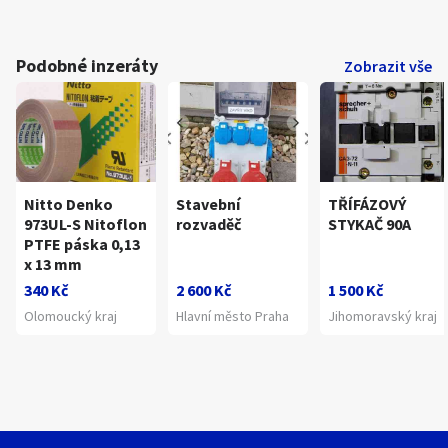
Podobné inzeráty
Zobrazit vše
Nitto Denko
Stavební
TŘÍFÁZOVÝ
973UL-S Nitoflon
rozvaděč
STYKAČ 90A
PTFE páska 0,13
x 13 mm
340 Kč
2 600 Kč
1 500 Kč
Olomoucký kraj
Hlavní město Praha
Jihomoravský kraj