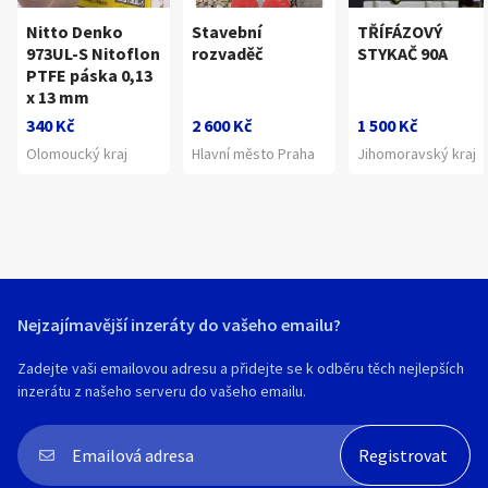
Nitto Denko
Stavební
TŘÍFÁZOVÝ
973UL-S Nitoflon
rozvaděč
STYKAČ 90A
PTFE páska 0,13
x 13 mm
340 Kč
2 600 Kč
1 500 Kč
Olomoucký kraj
Hlavní město Praha
Jihomoravský kraj
Nejzajímavější inzeráty do vašeho emailu?
Zadejte vaši emailovou adresu a přidejte se k odběru těch nejlepších
inzerátu z našeho serveru do vašeho emailu.