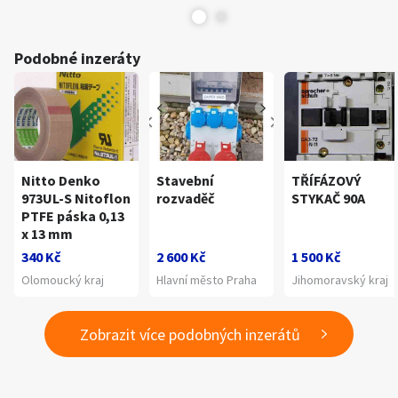
Podobné inzeráty
Nitto Denko
Stavební
TŘÍFÁZOVÝ
973UL-S Nitoflon
rozvaděč
STYKAČ 90A
PTFE páska 0,13
x 13 mm
340 Kč
2 600 Kč
1 500 Kč
Olomoucký kraj
Hlavní město Praha
Jihomoravský kraj
Zobrazit více podobných inzerátů