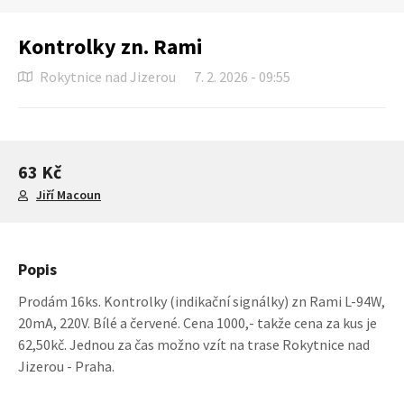
Kontrolky zn. Rami
Rokytnice nad Jizerou
7. 2. 2026 - 09:55
63 Kč
Jiří Macoun
Popis
Prodám 16ks. Kontrolky (indikační signálky) zn Rami L-94W,
20mA, 220V. Bílé a červené. Cena 1000,- takže cena za kus je
62,50kč. Jednou za čas možno vzít na trase Rokytnice nad
Jizerou - Praha.