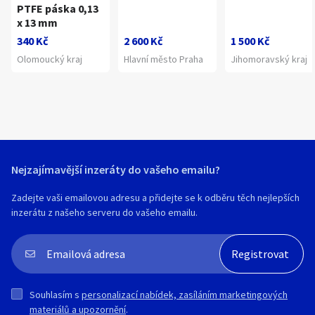
PTFE páska 0,13
x 13 mm
340 Kč
2 600 Kč
1 500 Kč
Olomoucký kraj
Hlavní město Praha
Jihomoravský kraj
Nejzajímavější inzeráty do vašeho emailu?
Zadejte vaši emailovou adresu a přidejte se k odběru těch nejlepších
inzerátu z našeho serveru do vašeho emailu.
Souhlasím s
personalizací nabídek, zasíláním marketingových
materiálů a upozornění
.