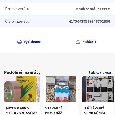
Druh inzerátu
soukromá inzerce
Číslo inzerátu
41756439599748702836
Vytisknout
Nahlásit
Podobné inzeráty
Zobrazit vše
Nitto Denko
Stavební
TŘÍFÁZOVÝ
973UL-S Nitoflon
rozvaděč
STYKAČ 90A