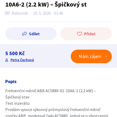
10A6-2 (2.2 kW) – Špičkový st
Rakovník
10. 5. 2026 - 01:46
Sdílet
Přidat
5 500 Kč
Mám zájem
Petra Čechová
Popis
Frekvenční měnič ABB ACS880-01-10A6-2 (2.2 kW) –
Špičkový stav
Text inzerátu:
Prodám vysoce výkonný průmyslový frekvenční měnič
značky ABB, modelové řady ACS880. Jedná se o všestranný