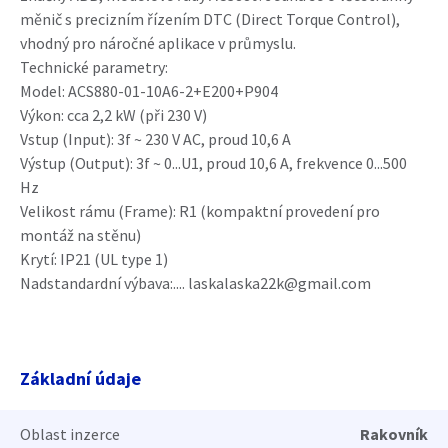
měnič s precizním řízením DTC (Direct Torque Control),
vhodný pro náročné aplikace v průmyslu.
Technické parametry:
Model: ACS880-01-10A6-2+E200+P904
Výkon: cca 2,2 kW (při 230 V)
Vstup (Input): 3f ~ 230 V AC, proud 10,6 A
Výstup (Output): 3f ~ 0...U1, proud 10,6 A, frekvence 0...500
Hz
Velikost rámu (Frame): R1 (kompaktní provedení pro
montáž na stěnu)
Krytí: IP21 (UL type 1)
Nadstandardní výbava:.... laskalaska22k@gmail.com
Základní údaje
Oblast inzerce
Rakovník