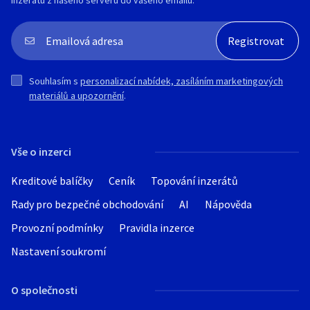
inzerátu z našeho serveru do vašeho emailu.
Souhlasím s
personalizací nabídek, zasíláním marketingových
materiálů a upozornění
.
Vše o inzerci
Kreditové balíčky
Ceník
Topování inzerátů
Rady pro bezpečné obchodování
AI
Nápověda
Provozní podmínky
Pravidla inzerce
Nastavení soukromí
O společnosti