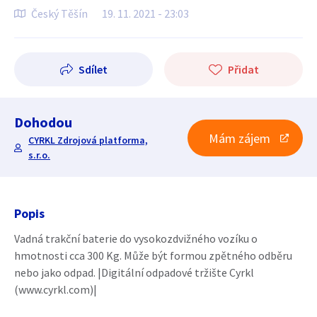
Český Těšín
19. 11. 2021 - 23:03
Sdílet
Přidat
Dohodou
Mám zájem
CYRKL Zdrojová platforma,
s.r.o.
Popis
Vadná trakční baterie do vysokozdvižného vozíku o
hmotnosti cca 300 Kg. Může být formou zpětného odběru
nebo jako odpad. |Digitální odpadové tržište Cyrkl
(www.cyrkl.com)|