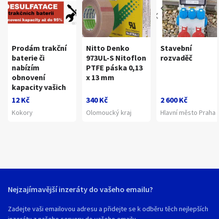
Prodám trakční
Nitto Denko
Stavební
baterie či
973UL-S Nitoflon
rozvaděč
nabízím
PTFE páska 0,13
obnovení
x 13 mm
kapacity vašich
12 Kč
340 Kč
2 600 Kč
Kokory
Olomoucký kraj
Hlavní město Praha
Nejzajímavější inzeráty do vašeho emailu?
Zadejte vaši emailovou adresu a přidejte se k odběru těch nejlepších