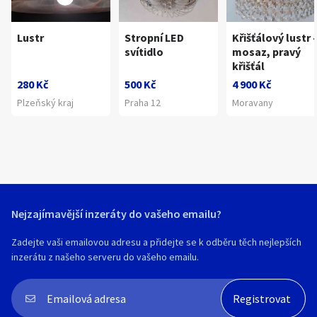
Lustr
Stropní LED
Křišťálový lustr 
svítidlo
mosaz, pravý
křišťál
280 Kč
500 Kč
4 900 Kč
Plzeňský kraj
Praha 12
Moravany
Nejzajímavější inzeráty do vašeho emailu?
Zadejte vaši emailovou adresu a přidejte se k odběru těch nejlepších
inzerátu z našeho serveru do vašeho emailu.