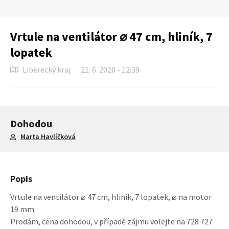
Vrtule na ventilátor ⌀ 47 cm, hliník, 7
lopatek
Liberecký kraj
21. 6. 2020 - 12:39
Dohodou
Marta Havlíčková
Popis
Vrtule na ventilátor ⌀ 47 cm, hliník, 7 lopatek, ⌀ na motor
19 mm.
Prodám, cena dohodou, v případě zájmu volejte na 728 727