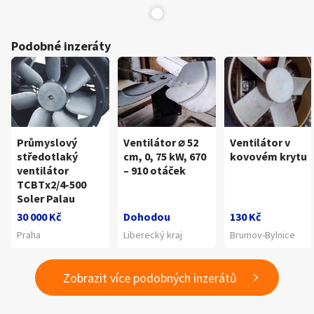
Podobné inzeráty
Průmyslový
Ventilátor ⌀ 52
Ventilátor v
středotlaký
cm, 0, 75 kW, 670
kovovém krytu
ventilátor
– 910 otáček
TCBTx2/4-500
Soler Palau
30 000 Kč
Dohodou
130 Kč
Praha
Liberecký kraj
Brumov-Bylnice
Zobrazit více podobných inzerátů