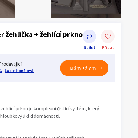
r žehlička + žehlící prkno
Sdílet
Přidat
Prodávající
Mám zájem
Lucie Hončlová
Sdílet na Facebooku
ehlící prkno je komplexní čisticí systém, který
 hloubkový úklid domácnosti.