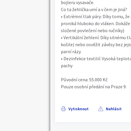
bojleru vysavače.
Co ta žehlička umí a v čem je jiná?
• Extrémní tlak páry: Díky tomu, že 
proniká hluboko do vláken. Dokáže p
složené povlečení nebo ručníky)
• Vertikální žehlení: Díky silnému t
košile) nebo osvěžit závěsy bez jeji
parní rázy.
• Dezinfekce textilií: Vysoká teplota
pachy
Původní cena: 55.000 Kč
Pouze osobní předání na Praze 9.
Vytisknout
Nahlásit