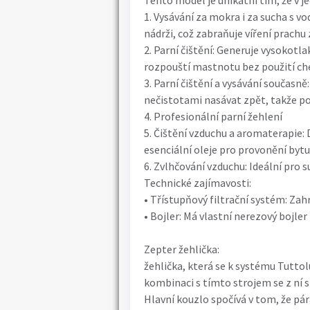
Tento model je unikátní tím, že v j
1. Vysávání za mokra i za sucha s v
nádrži, což zabraňuje víření prachu
2. Parní čištění: Generuje vysokotla
rozpouští mastnotu bez použití ch
3. Parní čištění a vysávání současně
nečistotami nasávat zpět, takže p
4. Profesionální parní žehlení
5. Čištění vzduchu a aromaterapie: D
esenciální oleje pro provonění bytu
6. Zvlhčování vzduchu: Ideální pro 
Technické zajímavosti:
• Třístupňový filtrační systém: Zahrn
• Bojler: Má vlastní nerezový bojler
Zepter žehlička:
žehlička, která se k systému Tuttol
kombinaci s tímto strojem se z ní s
Hlavní kouzlo spočívá v tom, že pár