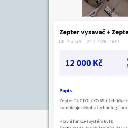
Zepter vysavač + Zepte
Praha 9
24. 4. 2026 - 16:01
12 000 Kč
Popis
Zepter TUTTOLUXO 6S + žehlička + ž
kombinuje několik technologií pro
Hlavní funkce (Systém 6v1):