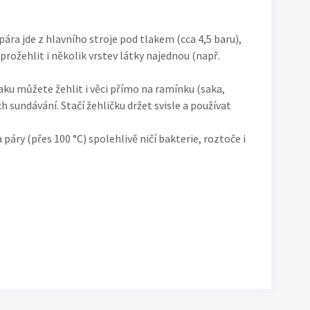
pára jde z hlavního stroje pod tlakem (cca 4,5 baru),
rožehlit i několik vrstev látky najednou (např.
laku můžete žehlit i věci přímo na ramínku (saka,
ch sundávání. Stačí žehličku držet svisle a používat
 páry (přes 100 °C) spolehlivě ničí bakterie, roztoče i