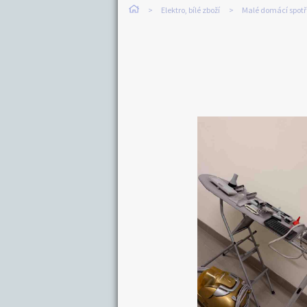
Elektro, bílé zboží
Malé domácí spotř