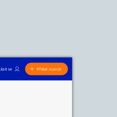
a
Zvířata
0
/
2000
Nahlásit
0
/
1000
lásit se
Přidat inzerát
obby
Sběratelství
ní
Ostatní