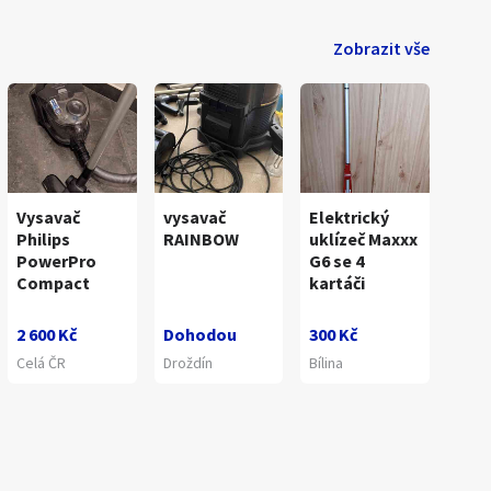
Zobrazit vše
1
/
6
Vysavač
vysavač
Elektrický
Philips
RAINBOW
uklízeč Maxxx
PowerPro
G6 se 4
Compact
kartáči
2 600 Kč
Dohodou
300 Kč
Celá ČR
Droždín
Bílina