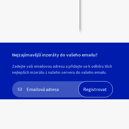
Nejzajímavější inzeráty do vašeho emailu?
Zadejte vaši emailovou adresu a přidejte se k odběru těch
nejlepších inzerátu z našeho serveru do vašeho emailu.
Souhlasím s
personalizací nabídek, zasíláním
marketingových materiálů a upozornění
.