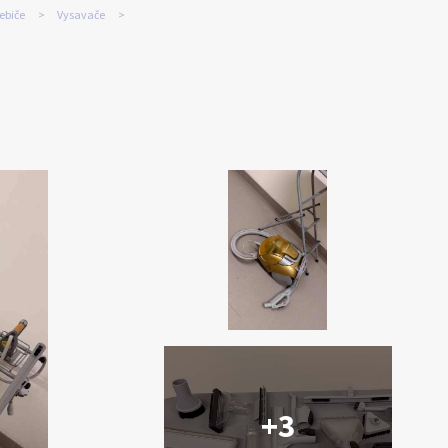
ebiče
Vysavače
+3