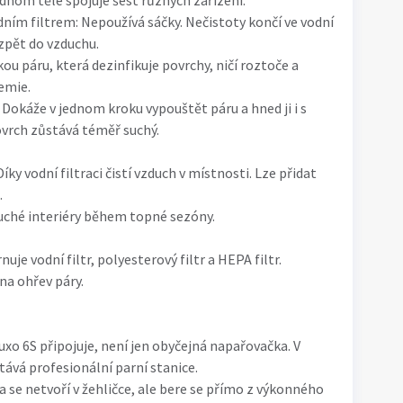
ednom těle spojuje šest různých zařízení:
odním filtrem: Nepoužívá sáčky. Nečistoty končí ve vodní
 zpět do vzduchu.
kou páru, která dezinfikuje povrchy, ničí roztoče a
emie.
: Dokáže v jednom kroku vypouštět páru a hned ji i s
ovrch zůstává téměř suchý.
íky vodní filtraci čistí vzduch v místnosti. Lze přidat
.
suché interiéry během topné sezóny.
uje vodní filtr, polyesterový filtr a HEPA filtr.
 na ohřev páry.
uxo 6S připojuje, není jen obyčejná napařovačka. V
tává profesionální parní stanice.
a se netvoří v žehličce, ale bere se přímo z výkonného