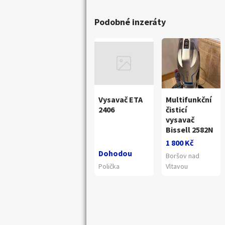
Podobné inzeráty
Náhledy
Vysavač ETA
Multifunkční
2406
čisticí
vysavač
Bissell 2582N
1 800 Kč
Dohodou
Boršov nad
Polička
Vltavou