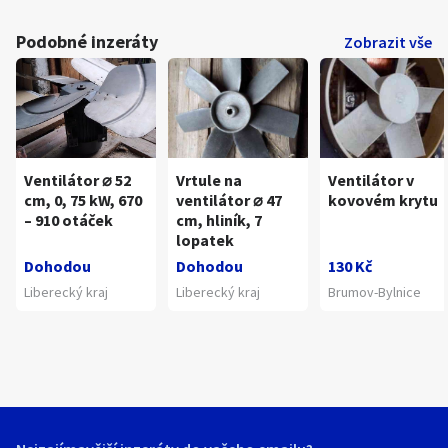
Podobné inzeráty
Zobrazit vše
Ventilátor ⌀ 52
Vrtule na
Ventilátor v
cm, 0, 75 kW, 670
ventilátor ⌀ 47
kovovém krytu
– 910 otáček
cm, hliník, 7
lopatek
Dohodou
Dohodou
130 Kč
Liberecký kraj
Liberecký kraj
Brumov-Bylnice