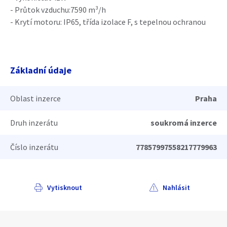
- Průtok vzduchu:7590 m³/h
- Krytí motoru: IP65, třída izolace F, s tepelnou ochranou
Základní údaje
Oblast inzerce
Praha
Druh inzerátu
soukromá inzerce
Číslo inzerátu
77857997558217779963
Vytisknout
Nahlásit