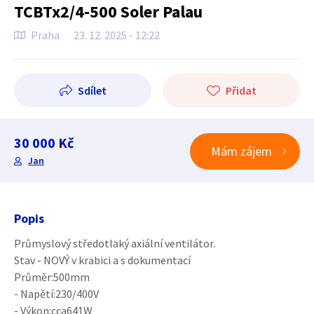
TCBTx2/4-500 Soler Palau
Praha
23. 12. 2025 - 12:22
Sdílet
Přidat
30 000 Kč
Mám zájem
Jan
Popis
Průmyslový středotlaký axiální ventilátor.
Stav - NOVÝ v krabici a s dokumentací
Průměr:500mm
- Napětí:230/400V
- Výkon:cca641W