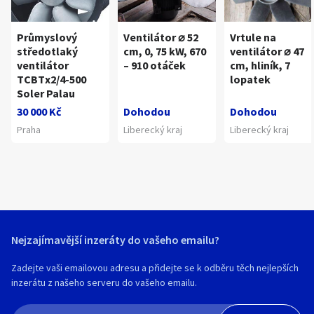
Průmyslový
Ventilátor ⌀ 52
Vrtule na
středotlaký
cm, 0, 75 kW, 670
ventilátor ⌀ 47
ventilátor
– 910 otáček
cm, hliník, 7
TCBTx2/4-500
lopatek
Soler Palau
30 000 Kč
Dohodou
Dohodou
Praha
Liberecký kraj
Liberecký kraj
Nejzajímavější inzeráty do vašeho emailu?
Zadejte vaši emailovou adresu a přidejte se k odběru těch nejlepších
inzerátu z našeho serveru do vašeho emailu.